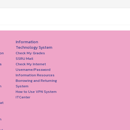
Information
Technology System
on
Check My Grades
SSRU Mail
s
Check My Internet
Username/Password
Information Resources
Borrowing and Returning
h
System
How to Use VPN System
ITCenter
at
h