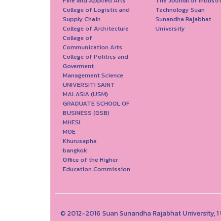
Fine and Applied Arts
The Journal of Industri
College of Logistic and
Technology Suan
Supply Chain
Sunandha Rajabhat
College of Architecture
University
College of
Communication Arts
College of Politics and
Goverment
Management Science
UNIVERSITI SAINT
MALASIA (USM)
GRADUATE SCHOOL OF
BUSINESS (GSB)
MHESI
MOE
Khurusapha
bangkok
Office of the Higher
Education Commission
© 2012-2016 Suan Sunandha Rajabhat University, 