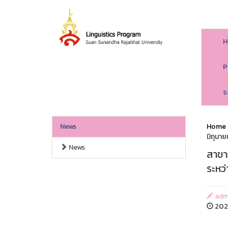
H
P
ร
News
Home
มิถุนา
News
สาขา
ระหว่
admi
2024