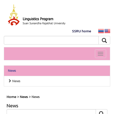
SSRU home
Toggle
navigati
News
News
Home
>
News
> News
News