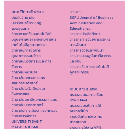
คณะ/วิทยาลัย/MOU
วารสาร
บัณฑิตวิทยาลัย
SSRU Journal of Business
มหาวิทยาลัยราชภัฏ
Administration and
สวนสุนันทา
Educational
วิทยาศาสตร์และเทคโนโลยี
วารสารบัณฑิตศึกษา
มนุษยศาสตร์และสังคมศาสตร์
วารสารการวิจัยการบริหาร
เทคโนโลยีอุตสาหกรรม
การพัฒนา
วิทยาลัยการจัดการ
วารสารวิจัยและพัฒนา
อุตสาหกรรมบริการ
วารสารสวนสุนันทาวิชาการ
วิทยาลัยนวัตกรรมและการ
และวิจัย
จัดการ
วารสารวิชาการเทคโนโลยี
วิทยาลัยพยาบาล
อุตสาหกรรม
วิทยาลัยสหเวชศาสตร์
ศิลปกรรมศาสตร์
วิทยาลัยโลจิสติกส์และ
ระบบสารสนเทศ
ซัพพลายเชน
ตรวจสอบผลการเรียน
วิทยาลัยสถาปัตยกรรมศาสตร์
SSRU Mail
วิทยาลัยนิเทศศาสตร์
ตรวจสอบรหัสการใช้
วิทยาลัยการเมืองการปกครอง
อินเทอร์เน็ต
วิทยาการจัดการ
ระบบยืมคืนทรัพยากร
UNIVERSITI SAINT
สารสนเทศ
MALASIA (USM)
ระบบการใช้งาน VPN